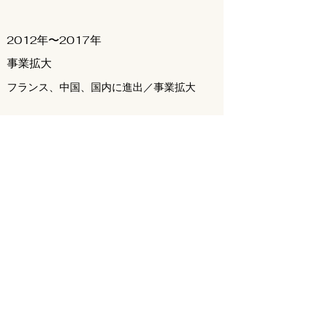
2012年〜2017年
事業拡大
フランス、中国、国内に進出／事業拡大
2018年〜2023年
事業転換
化粧品事業を縮小
2023年11月
移転（本店）
渋谷区から練馬区に事務所移転
酸化マグネシウムの販売開始